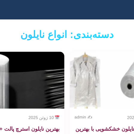
دسته‌بندی: انواع نایلون
✍️ admin
10 ژوئن 2025
نایلون خشکشویی با بهترین
بهترین نایلون استرچ پالت 