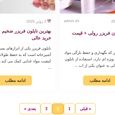
✍️ admin
2 ژوئن 2025
بهترین نایلون فریزر ضخیم 
ون فریزر رولی + قیمت
خرید عالی
نایلون فریزر یکی از ابزارهای بسی
ز که نگهداری و حفظ تازگی مواد
آشپزخانه است که به حفظ طولا
یژه ای دارد، استفاده از نایلون
کیفیت مواد غذایی کمک می کند. ا
ی به عنوان یکی از اب ...
...
ادامه مطلب
ادامه مطلب
3
2
1
« قبلی
بعدی »