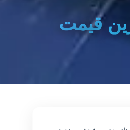
رین قیمت
گی های منحصربه فردش مورد توجه