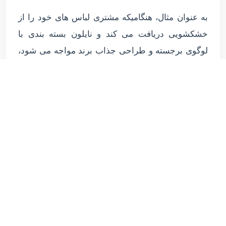
به عنوان مثال، هنگامیکه مشتری لباس های خود را از
خشکشویی دریافت می کند و نایلون بسته بندی با
لوگوی برجسته و طراحی جذاب برند مواجه می شود،
این تصویر حرفه ای در ذهن او نقش می بندد و احتمالاً
در خاطره او باقی می ماند.
این امر می تواند به افزایش مراجعه مجدد مشتری به
آن خشکشویی و همچنین توصیه آن به دیگران منجر
شود.
علاوه بر این، طراحی های خاص و رنگارنگ می تواند
نایلون ها را به ابزار مناسبی برای نشان دادن حرفه ای
بودن و ذوق صاحب آن تبدیل کند.