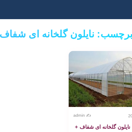
رچسب: نایلون گلخانه ای شفاف
✍️ admin
نایلون گلخانه ای شفاف +