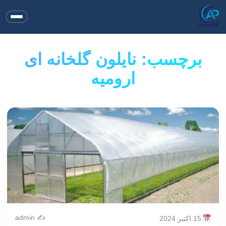
برچسب: نایلون گلخانه ای
ارومیه
✍️ admin
15 اکتبر 2024