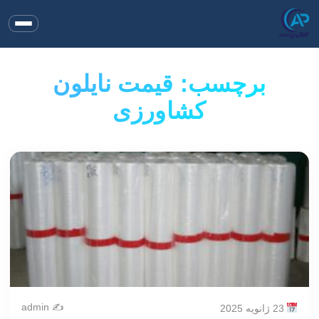
برچسب: قیمت نایلون
کشاورزی
✍️ admin
23 ژانویه 2025