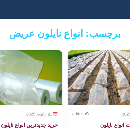
برچسب: انواع نایلون عریض
✍️ admin
21 ژانویه 2025
 انواع نایلون
خرید جدیدترین انواع نایلون